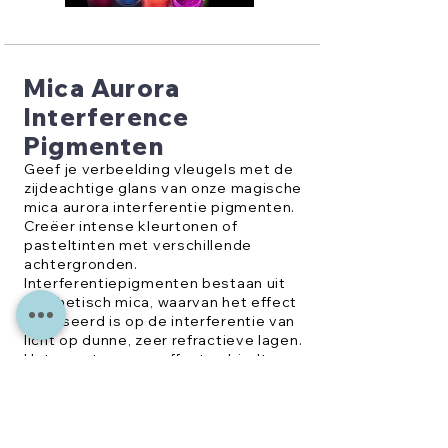
Mica Aurora
Interference
Pigmenten
Geef je verbeelding vleugels met de
zijdeachtige glans van onze magische
mica aurora interferentie pigmenten.
Creëer intense kleurtonen of
pasteltinten met verschillende
achtergronden.
Interferentiepigmenten bestaan uit
synthetisch mica, waarvan het effect
gebaseerd is op de interferentie van
licht op dunne, zeer refractieve lagen.
Het spectrum van effecten biedt
pasteltinten in lichte formules en
intense kleuren op donkere
achtergronden.
Ze hebben een kern van natuurlijk