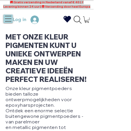
🚚 Gratis verzending in Nederland vanaf € 40 | ⚡
Levering binnen 24 uur | 🌍 Verzending door heel Europa
Log in
MET ONZE KLEUR
PIGMENTEN KUNT U
UNIEKE ONTWERPEN
MAKEN EN UW
CREATIEVE IDEEËN
PERFECT REALISEREN!
Onze kleur pigmentpoeders
bieden talloze
ontwerpmogelijkheden voor
epoxyharsprojecten.
Ontdek een enorme selectie
buitengewone pigmentpoeders -
van parelmoer
en metallic pigmenten tot