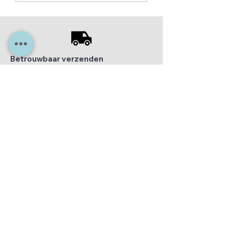
Betrouwbaar verzenden
We verzenden alle producten vanuit ons
Nederlands magazijn betrouwbaar, snel
en veilig met Post NL, DPD of DHL.
Veilig winkelen
PayPal / Ideal / Visa / Mastercard
Veilig winkelen
Let op onze algemene voorwaarden