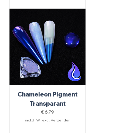
Chameleon Pigment
Transparant
Prijs
€ 6,79
incl.BTW
|
excl. Verzenden