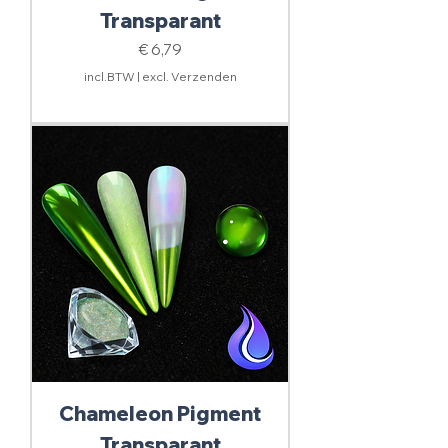
Transparant
Prijs
€ 6,79
incl.BTW
|
excl. Verzenden
Chameleon Pigment
Transparant