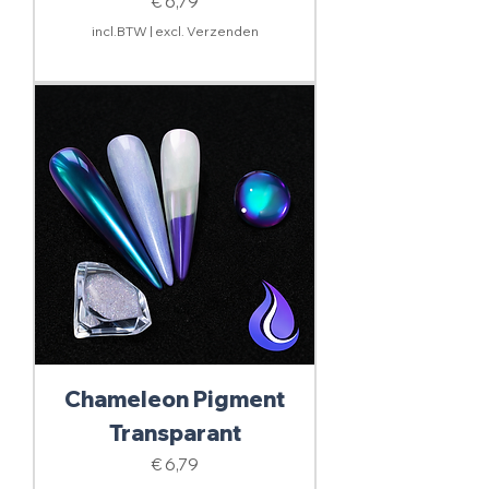
Prijs
€ 6,79
incl.BTW
|
excl. Verzenden
Chameleon Pigment
Transparant
Prijs
€ 6,79