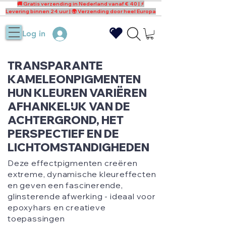
🚚 Gratis verzending in Nederland vanaf € 40 | ⚡
Levering binnen 24 uur | 🌍 Verzending door heel Europa
Log in
TRANSPARANTE
KAMELEONPIGMENTEN
HUN KLEUREN VARIËREN
AFHANKELIJK VAN DE
ACHTERGROND, HET
PERSPECTIEF EN DE
LICHTOMSTANDIGHEDEN
Deze effectpigmenten creëren
extreme, dynamische kleureffecten
en geven een fascinerende,
glinsterende afwerking - ideaal voor
epoxyhars en creatieve
toepassingen