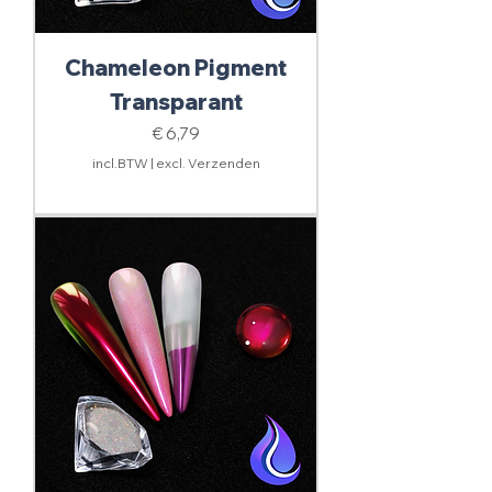
Chameleon Pigment
Transparant
Prijs
€ 6,79
incl.BTW
|
excl. Verzenden