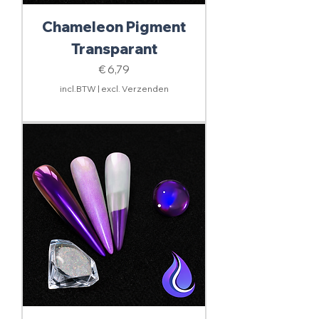
Chameleon Pigment
Transparant
Prijs
€ 6,79
incl.BTW
|
excl. Verzenden