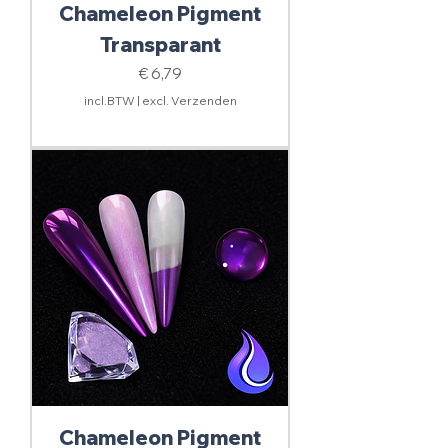
Chameleon Pigment
Transparant
Prijs
€ 6,79
incl.BTW
|
excl. Verzenden
Chameleon Pigment