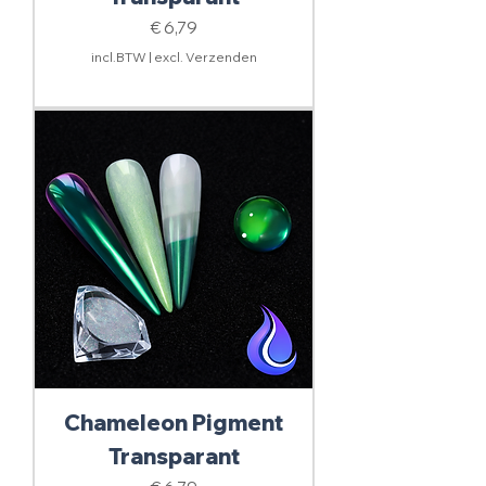
Prijs
€ 6,79
incl.BTW
|
excl. Verzenden
Chameleon Pigment
Transparant