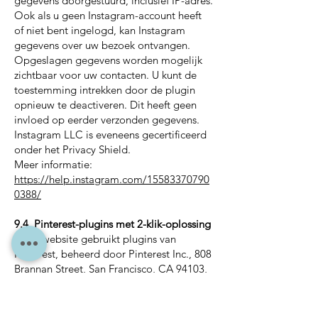
gegevens doorgestuurd, inclusief IP-adres.
Ook als u geen Instagram-account heeft
of niet bent ingelogd, kan Instagram
gegevens over uw bezoek ontvangen.
Opgeslagen gegevens worden mogelijk
zichtbaar voor uw contacten. U kunt de
toestemming intrekken door de plugin
opnieuw te deactiveren. Dit heeft geen
invloed op eerder verzonden gegevens.
Instagram LLC is eveneens gecertificeerd
onder het Privacy Shield.
Meer informatie:
https://help.instagram.com/15583370790
0388/
9.4. Pinterest-plugins met 2-klik-oplossing
Onze website gebruikt plugins van
Pinterest, beheerd door Pinterest Inc., 808
Brannan Street, San Francisco, CA 94103,
VS (“Pinterest”).
Plugins zijn in eerste instantie
gedeactiveerd. Bij activering via 2-klik