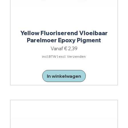
Yellow Fluoriserend Vloeibaar
Parelmoer Epoxy Pigment
Verkoopprijs
Vanaf
€ 2,39
incl.BTW
|
excl. Verzenden
In winkelwagen