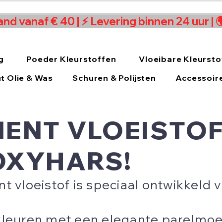
and vanaf € 40 | ⚡ Levering binnen 24 uur |
g
Poeder Kleurstoffen
Vloeibare Kleursto
t Olie & Was
Schuren & Polijsten
Accessoir
ENT VLOEISTOF
OXYHARS!
vloeistof is speciaal ontwikkeld 
 kleuren met een elegante parelmoe