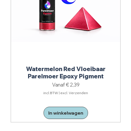
Watermelon Red Vloeibaar
Parelmoer Epoxy Pigment
Verkoopprijs
Vanaf
€ 2,39
incl.BTW
|
excl. Verzenden
In winkelwagen