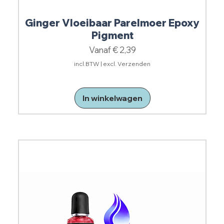
Ginger Vloeibaar Parelmoer Epoxy
Pigment
Verkoopprijs
Vanaf
€ 2,39
incl.BTW
|
excl. Verzenden
In winkelwagen