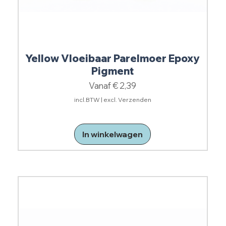
Yellow Vloeibaar Parelmoer Epoxy
Pigment
Verkoopprijs
Vanaf
€ 2,39
incl.BTW
|
excl. Verzenden
In winkelwagen