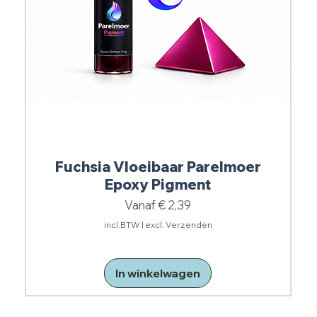
Fuchsia Vloeibaar Parelmoer
Epoxy Pigment
Verkoopprijs
Vanaf
€ 2,39
incl.BTW
|
excl. Verzenden
In winkelwagen