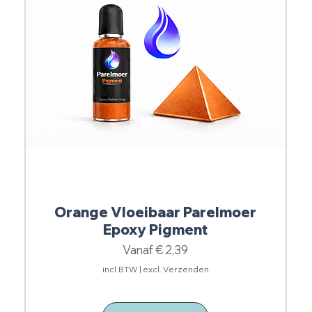
Orange Vloeibaar Parelmoer
Epoxy Pigment
Verkoopprijs
Vanaf
€ 2,39
incl.BTW
|
excl. Verzenden