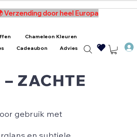
 🌍 Verzending door heel Europa
ffen
Chameleon Kleuren
es
Cadeaubon
Advies
 – ZACHTE
voor gebruik met
rglans en subtiele