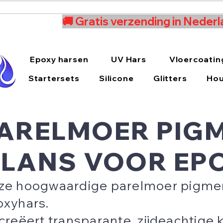
🚚 Gratis verzending in Nederl
Epoxy harsen
UV Hars
Vloercoatin
Startersets
Silicone
Glitters
Hou
ARELMOER PIGM
LANS VOOR EP
e hoogwaardige parelmoer pigment 
oxyhars.
creëert transparante, zijdeachtige