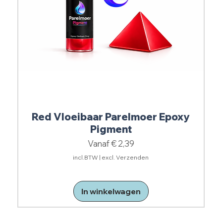
Red Vloeibaar Parelmoer Epoxy
Pigment
Verkoopprijs
Vanaf
€ 2,39
incl.BTW
|
excl. Verzenden
In winkelwagen