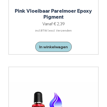
Pink Vloeibaar Parelmoer Epoxy
Pigment
Verkoopprijs
Vanaf
€ 2,39
incl.BTW
|
excl. Verzenden
In winkelwagen