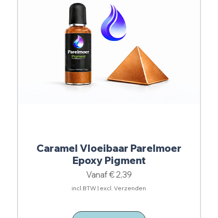
Caramel Vloeibaar Parelmoer
Epoxy Pigment
Verkoopprijs
Vanaf
€ 2,39
incl.BTW
|
excl. Verzenden