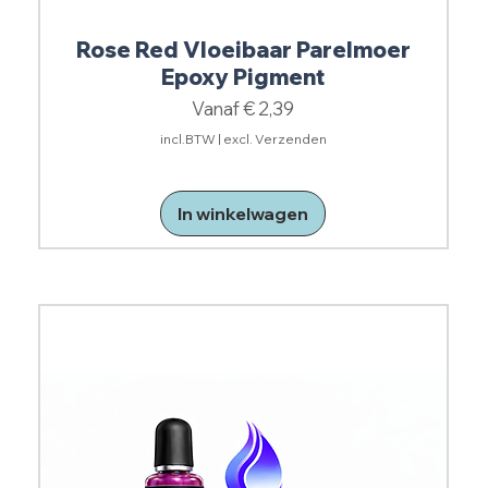
Rose Red Vloeibaar Parelmoer
Epoxy Pigment
Verkoopprijs
Vanaf
€ 2,39
incl.BTW
|
excl. Verzenden
In winkelwagen