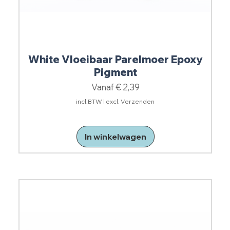
White Vloeibaar Parelmoer Epoxy
Pigment
Verkoopprijs
Vanaf
€ 2,39
incl.BTW
|
excl. Verzenden
In winkelwagen