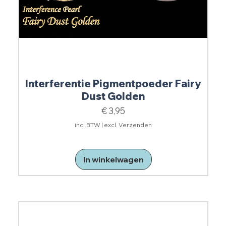
Interferentie Pigmentpoeder Fairy
Dust Golden
Prijs
€ 3,95
incl.BTW
|
excl. Verzenden
In winkelwagen