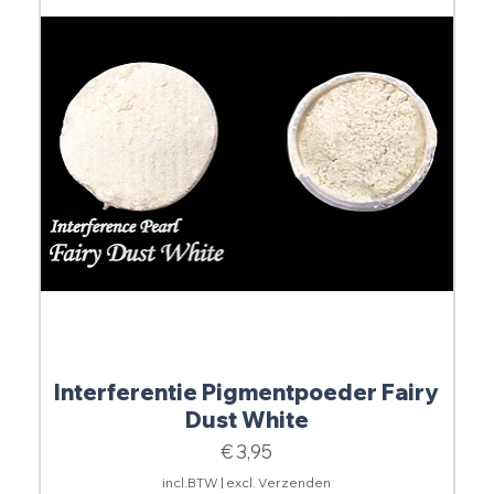
Interferentie Pigmentpoeder Fairy
Dust White
Prijs
€ 3,95
incl.BTW
|
excl. Verzenden