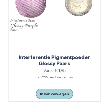
Interferentie Pigmentpoeder
Glossy Paars
Verkoopprijs
Vanaf
€ 1,95
incl.BTW
|
excl. Verzenden
In winkelwagen