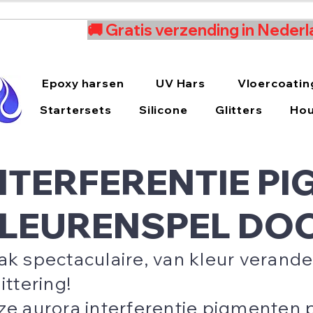
🚚 Gratis verzending in Nederl
Epoxy harsen
UV Hars
Vloercoatin
Startersets
Silicone
Glitters
Hou
NTERFERENTIE PI
LEURENSPEL DOO
ak spectaculaire, van kleur vera
ittering!
e aurora interferentie pigmenten p