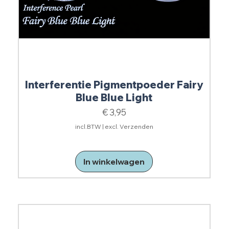
Interferentie Pigmentpoeder Fairy
Blue Blue Light
Prijs
€ 3,95
incl.BTW
|
excl. Verzenden
In winkelwagen