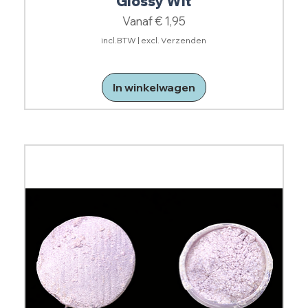
Glossy Wit
Verkoopprijs
Vanaf
€ 1,95
incl.BTW
|
excl. Verzenden
In winkelwagen