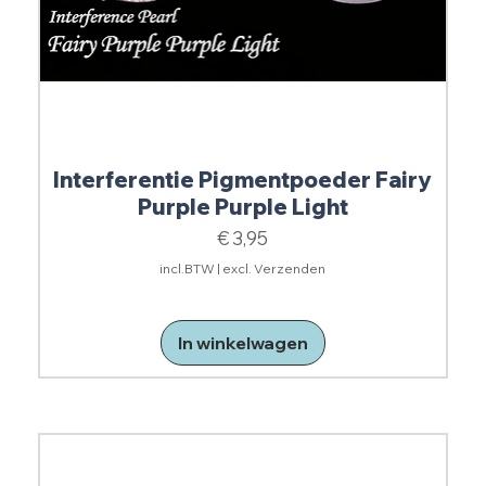
Interferentie Pigmentpoeder Fairy
Purple Purple Light
Prijs
€ 3,95
incl.BTW
|
excl. Verzenden
In winkelwagen