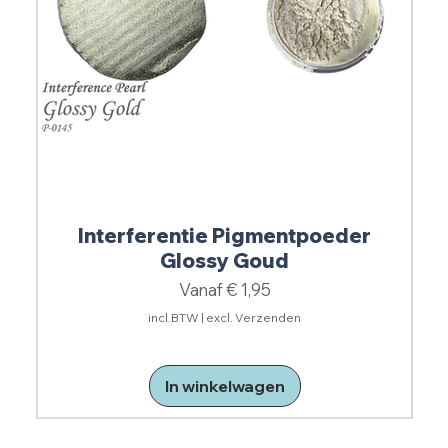
Interferentie Pigmentpoeder
Glossy Goud
Verkoopprijs
Vanaf
€ 1,95
incl.BTW
|
excl. Verzenden
In winkelwagen