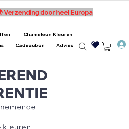
 🌍 Verzending door heel Europa
ffen
Chameleon Kleuren
es
Cadeaubon
Advies
REREND
RENTIE
benemende
e kleuren