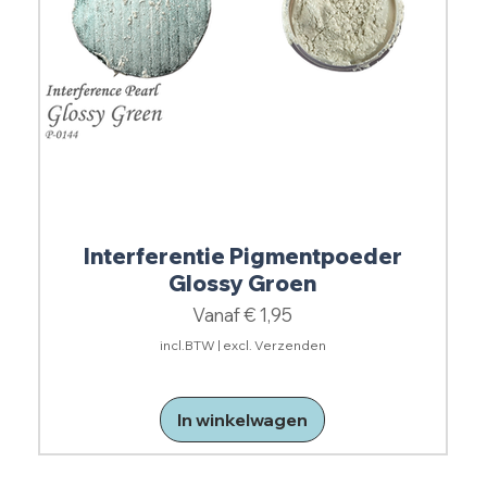
Interferentie Pigmentpoeder
Glossy Groen
Verkoopprijs
Vanaf
€ 1,95
incl.BTW
|
excl. Verzenden
In winkelwagen