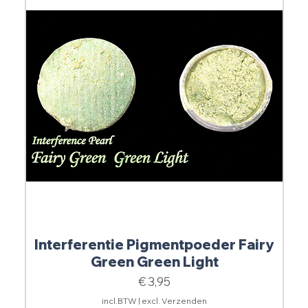
Interferentie Pigmentpoeder Fairy
Green Green Light
Prijs
€ 3,95
incl.BTW
|
excl. Verzenden