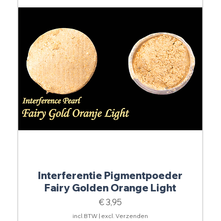
Interferentie Pigmentpoeder
Fairy Golden Orange Light
Prijs
€ 3,95
incl.BTW
|
excl. Verzenden