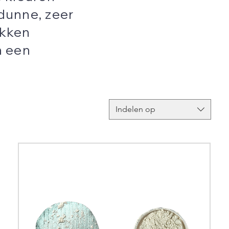
 dunne, zeer
akken
n een
Indelen op