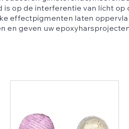
is op de interferentie van licht op
eke effectpigmenten laten oppervl
uren en geven uw epoxyharsprojecte