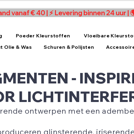
and vanaf € 40 | ⚡ Levering binnen 24 uur |
g
Poeder Kleurstoffen
Vloeibare Kleursto
t Olie & Was
Schuren & Polijsten
Accessoir
GMENTEN - INSPI
R LICHTINTERFE
nderende ontwerpen met een adem
roduceren glinsterende, iriserend