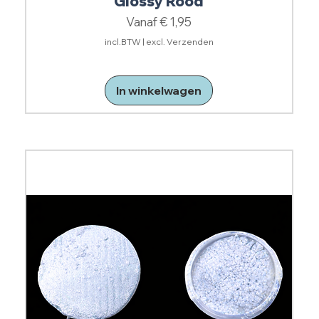
Glossy Rood
Verkoopprijs
Vanaf
€ 1,95
incl.BTW
|
excl. Verzenden
In winkelwagen