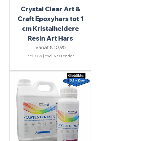
Crystal Clear Art &
Craft Epoxyhars tot 1
cm Kristalheldere
Resin Art Hars
Verkoopprijs
Vanaf
€ 10,95
incl.BTW
|
excl. Verzenden