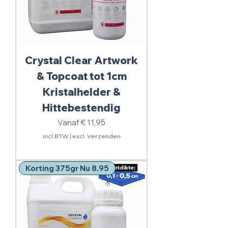
Crystal Clear Artwork
& Topcoat tot 1cm
Kristalhelder &
Hittebestendig
Verkoopprijs
Vanaf
€ 11,95
incl.BTW
|
excl. Verzenden
Korting 375gr Nu 8,95