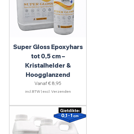
Super Gloss Epoxyhars
tot 0,5 cm –
Kristalhelder &
Hoogglanzend
Verkoopprijs
Vanaf
€ 8,95
incl.BTW
|
excl. Verzenden