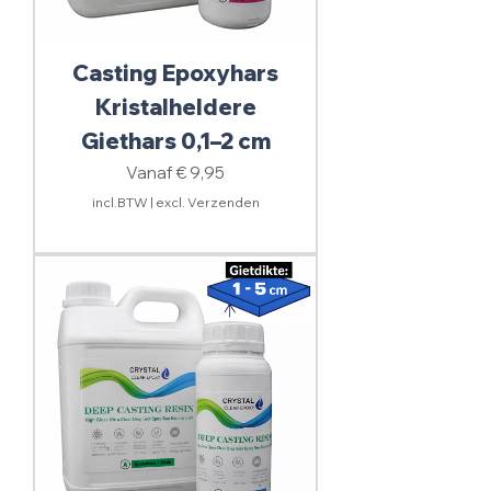
Casting Epoxyhars
Kristalheldere
Giethars 0,1–2 cm
Verkoopprijs
Vanaf
€ 9,95
incl.BTW
|
excl. Verzenden