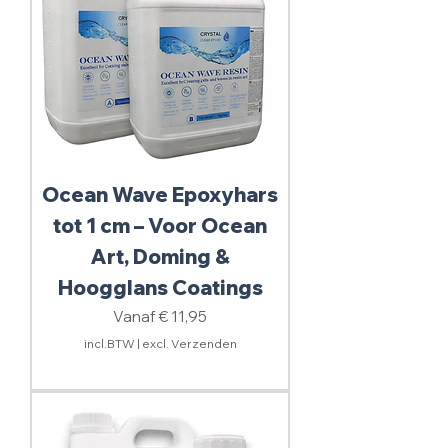
Ocean Wave Epoxyhars
tot 1 cm – Voor Ocean
Art, Doming &
Hoogglans Coatings
Verkoopprijs
Vanaf
€ 11,95
incl.BTW
|
excl. Verzenden