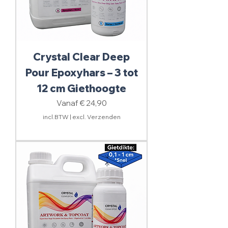
Crystal Clear Deep
Pour Epoxyhars – 3 tot
12 cm Giethoogte
Verkoopprijs
Vanaf
€ 24,90
incl.BTW
|
excl. Verzenden