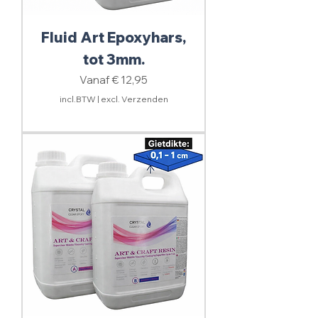
Fluid Art Epoxyhars,
tot 3mm.
Verkoopprijs
Vanaf
€ 12,95
incl.BTW
|
excl. Verzenden