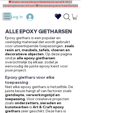
🚚 Gratis verzending in Nederland vanaf € 40 | ⚡
Levering binnen 24 uur | 🌍 Verzending door heel Europa
Log in
ALLE EPOXY GIETHARSEN
Epoxy giethars is een populair en
veelzijdig materiaal dat wordt gebruikt
voor uiteenlopende toepassingen,
zoals
resin art, meubels,
tafels, vloeren en
decoratieve objecten
. Op deze pagina
vind je
alle epoxy gietharsen
overzichtelijk bij elkaar, zodat je
eenvoudig de juiste epoxy kiest voor
jouw project.
Epoxy giethars voor elke
toepassing
Niet elke epoxy giethars is hetzelfde. De
juiste keuze hangt af van factoren zoals
gietdiepte, verwerkingstijd en
toepassing
. Voor creatieve projecten
zoals
onderzetters
,
sieraden
en
kunstwerken
is
Art & Craft epoxy
giethars
zeer geschikt. Deze hars is