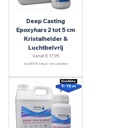
Deep Casting
Epoxyhars 2 tot 5 cm
Kristalhelder &
Luchtbelvrij
Verkoopprijs
Vanaf
€ 17,95
incl.BTW
|
excl. Verzenden