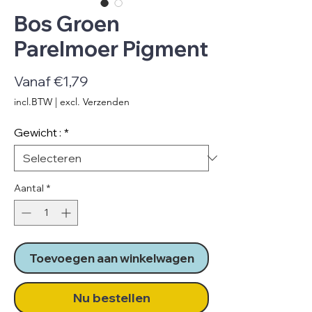
Bos Groen
Parelmoer Pigment
Verkoopprijs
Vanaf
€1,79
incl.BTW
|
excl. Verzenden
Gewicht :
*
Aantal
*
Toevoegen aan winkelwagen
Nu bestellen