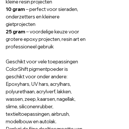
kleine resin projecten
10 gram
– perfect voor sieraden,
onderzetters en kleinere
gietprojecten
25 gram
– voordelige keuze voor
grotere epoxy projecten, resin art en
professioneel gebruik
Geschikt voor vele toepassingen
ColorShift pigmentpoeder is
geschikt voor onder andere:
Epoxyhars, UV hars, acrylhars,
polyurethaan, acrylverf, lakken,
wassen, zeep, kaarsen, nagellak,
slime, siliconenrubber,
textieltoepassingen, airbrush,
modelbouw en autolak.
Dankzij de fijne deeltjesgrootte van