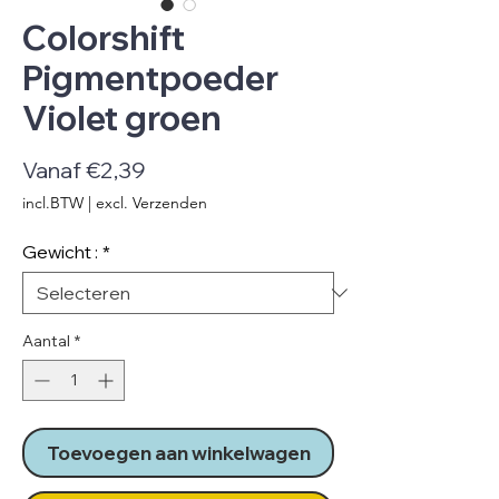
Colorshift
Pigmentpoeder
Violet groen
Verkoopprijs
Vanaf
€2,39
incl.BTW
|
excl. Verzenden
Gewicht :
*
Aantal
*
Toevoegen aan winkelwagen