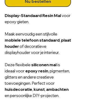
Nu bestellen
Display-Standaard Resin Mal
voor
epoxy gieten.
Maak eenvoudig een stijlvolle
mobiele telefoon standaard
,
plaat
houder
of decoratieve
displayhouder voor je interieur.
Deze flexibele
siliconen mal
is
ideaal voor
epoxy resin
, pigmenten,
glitters en andere creatieve
toevoegingen. Perfect voor
huisdecoratie
,
kunst
,
ambachten
en persoonlijke DIY-projecten.