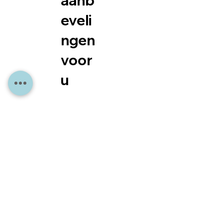
aanb
eveli
ngen
voor
u