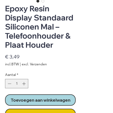
Epoxy Resin
Display Standaard
Siliconen Mal –
Telefoonhouder &
Plaat Houder
Prijs
€ 3,49
incl.BTW
|
excl. Verzenden
Aantal
*
Toevoegen aan winkelwagen