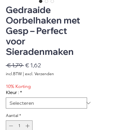
Gedraaide
Oorbelhaken met
Gesp – Perfect
voor
Sieradenmaken
Normale
Verkoopprijs
 € 1,79 
€ 1,62
prijs
incl.BTW
|
excl. Verzenden
10% Korting
Kleur :
*
Aantal
*