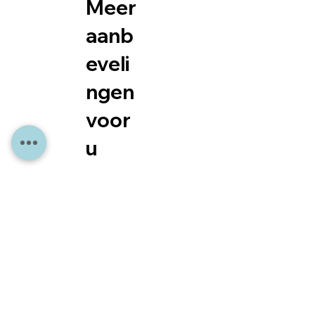
Meer
aanb
eveli
ngen
voor
u