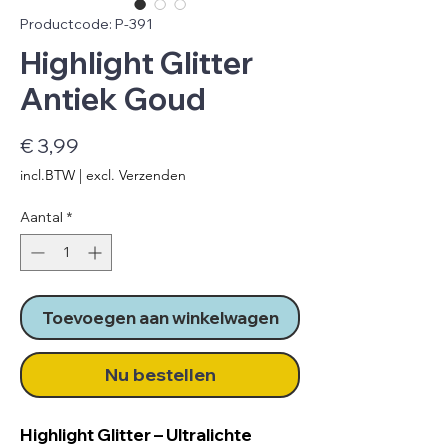
Productcode: P-391
Highlight Glitter
Antiek Goud
Prijs
€ 3,99
incl.BTW
|
excl. Verzenden
Aantal
*
Toevoegen aan winkelwagen
Nu bestellen
Highlight Glitter – Ultralichte