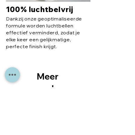
100% luchtbelvrij
Dankzij onze geoptimaliseerde
formule worden luchtbellen
effectief verminderd, zodat je
elke keer een gelijkmatige,
perfecte finish krijgt.
Meer
aanb
eveli
ngen
voor