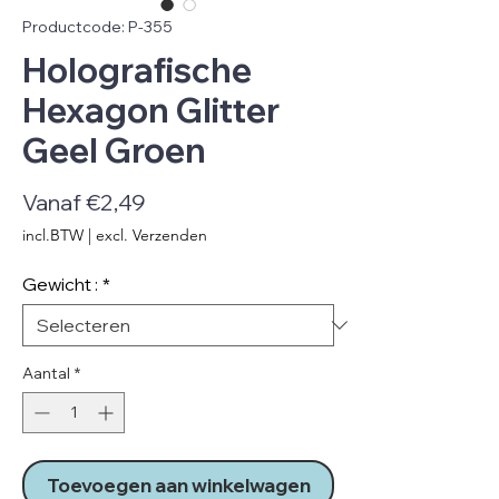
Productcode: P-355
Holografische
Hexagon Glitter
Geel Groen
Verkoopprijs
Vanaf
€2,49
incl.BTW
|
excl. Verzenden
Gewicht :
*
Aantal
*
Toevoegen aan winkelwagen