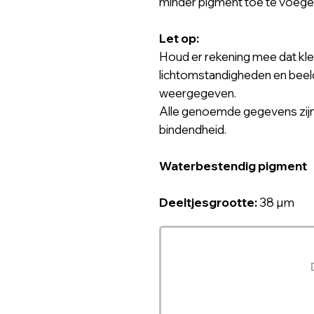
minder pigment toe te voege
Let op:
Houd er rekening mee dat kle
lichtomstandigheden en bee
weergegeven.
Alle genoemde gegevens zijn
bindendheid.
Waterbestendig pigment
Deeltjesgrootte:
38 µm