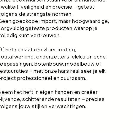
kwaliteit, veiligheid en precisie – getest
volgens de strengste normen.
Geen goedkope import, maar hoogwaardige,
zorgvuldig geteste producten waarop je
volledig kunt vertrouwen.
Of het nu gaat om vloercoating,
houtafwerking, onderzetters, elektronische
toepassingen, botenbouw, modelbouw of
restauraties – met onze hars realiseer je elk
project professioneel en duurzaam.
Neem het heft in eigen handen en creëer
blijvende, schitterende resultaten – precies
volgens jouw stijl en verwachtingen.