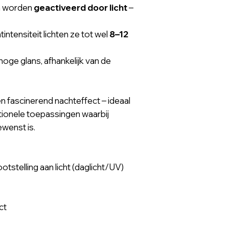
en worden
geactiveerd door licht
–
tintensiteit lichten ze tot wel
8–12
oge glans, afhankelijk van de
n fascinerend nachteffect – ideaal
tionele toepassingen waarbij
ewenst is.
otstelling aan licht (daglicht/UV)
ct