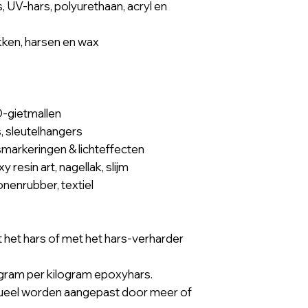
UV-hars, polyurethaan, acryl en
kken, harsen en wax
D-gietmallen
 sleutelhangers
smarkeringen & lichteffecten
resin art, nagellak, slijm
onenrubber, textiel
het hars of met het hars-verharder
 gram per kilogram epoxyhars.
vidueel worden aangepast door meer of