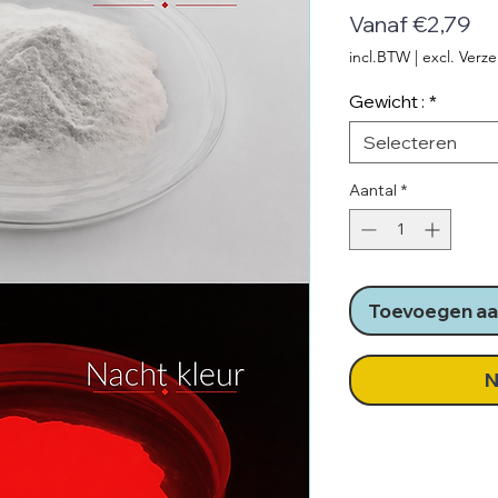
Ve
Vanaf
€2,79
incl.BTW
|
excl. Verz
Gewicht :
*
Selecteren
Aantal
*
Toevoegen aa
N