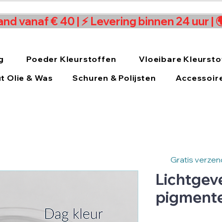
and vanaf € 40 | ⚡ Levering binnen 24 uur |
g
Poeder Kleurstoffen
Vloeibare Kleursto
t Olie & Was
Schuren & Polijsten
Accessoir
Gratis verzend
Lichtgev
pigment