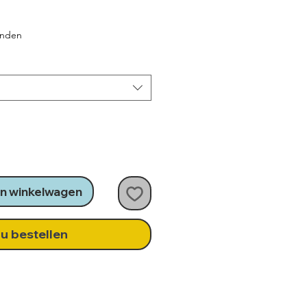
rkoopprijs
enden
n winkelwagen
u bestellen