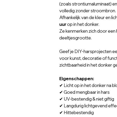
(zoals strontiumaluminaat) 
volledig zonder stroombron.
Afhankelijk van de kleur en lich
uur
op in het donker.
Ze kenmerken zich door een h
deeltjesgrootte.
Geef je DIY-harsprojecten ee
voor kunst, decoratie of func
zichtbaarheid in het donker g
Eigenschappen:
✔ Licht op in het donker na blo
✔ Goed mengbaar in hars
✔ UV-bestendig & niet giftig
✔ Langdurig lichtgevend effe
✔ Hittebestendig