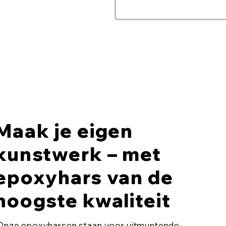
Maak je eigen
kunstwerk – met
epoxyhars van de
hoogste kwaliteit
Onze epoxyharsen staan voor uitmuntende