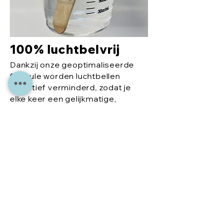
100% luchtbelvrij
Dankzij onze geoptimaliseerde
formule worden luchtbellen
effectief verminderd, zodat je
elke keer een gelijkmatige,
perfecte finish krijgt.
Meer
aanb
eveli
ngen