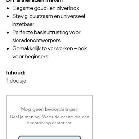
Elegante goud- en zilverlook
Stevig, duurzaam en universeel
inzetbaar
Perfecte basisuitrusting voor
sieradenontwerpers
Gemakkelijk te verwerken – ook
voor beginners
Inhoud:
1 doosje
Nog geen beoordelingen
Deel je mening. Wees de eerste die een
beoordeling achterlaat.