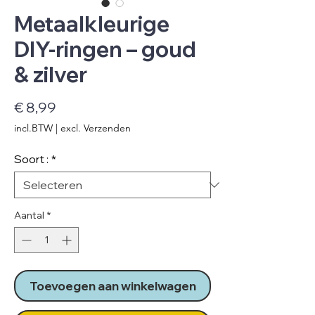
Metaalkleurige
DIY-ringen – goud
& zilver
Prijs
€ 8,99
incl.BTW
|
excl. Verzenden
Soort :
*
Aantal
*
Toevoegen aan winkelwagen