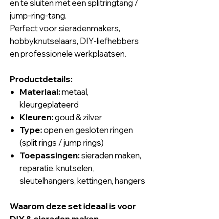
en te sluiten met een splitringtang /
jump-ring-tang.
Perfect voor sieradenmakers,
hobbyknutselaars, DIY-liefhebbers
en professionele werkplaatsen.
Productdetails:
Materiaal:
metaal,
kleurgeplateerd
Kleuren:
goud & zilver
Type:
open en gesloten ringen
(split rings / jump rings)
Toepassingen:
sieraden maken,
reparatie, knutselen,
sleutelhangers, kettingen, hangers
Waarom deze set ideaal is voor
DIY & sieraden maken