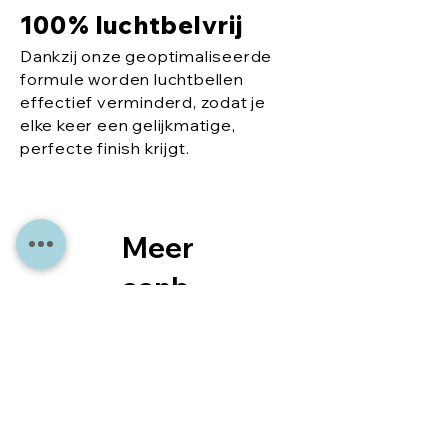
100% luchtbelvrij
Dankzij onze geoptimaliseerde
formule worden luchtbellen
effectief verminderd, zodat je
elke keer een gelijkmatige,
perfecte finish krijgt.
Meer
aanb
eveli
ngen
voor
u