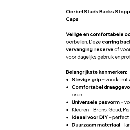
Oorbel Studs Backs Stopp
Caps
Veilige en comfortabele o
oorbellen. Deze
earring ba
vervanging
,
reserve
of voo
voor dagelijks gebruik en pr
Belangrijkste kenmerken:
Stevige grip
– voorkomt v
Comfortabel draaggevo
oren
Universele pasvorm
– vo
Kleuren – Brons, Goud, Pist
Ideaal voor DIY
– perfect
Duurzaam materiaal
– la