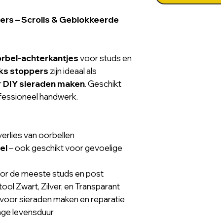
ers – Scrolls & Geblokkeerde
orbel-achterkantjes
voor studs en
cks stoppers
zijn ideaal als
r
DIY sieraden maken
. Geschikt
ofessioneel handwerk.
erlies van oorbellen
el
– ook geschikt voor gevoelige
or de meeste studs en post
ool Zwart, Zilver, en Transparant
 voor sieraden maken en reparatie
nge levensduur