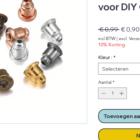
voor DIY
Norma
 € 0,99 
€ 0,90
prijs
incl.BTW
|
excl. Verz
10% Korting
Kleur :
*
Selecteren
Aantal
*
Toevoegen aa
N