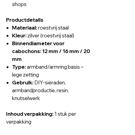
shops
Productdetails
Materiaal:
roestvrij staal
Kleur:
zilver (roestvrij staal)
Binnendiameter voor
cabochons:
12 mm / 16 mm / 20
mm
Type:
armband/armring basis –
lege zetting
Gebruik:
DIY-sieraden,
armbandproductie, resin,
knutselwerk
Inhoud verpakking:
1 stuk per
verpakking