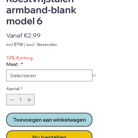
armband-blank
model 6
Verkoopprijs
Vanaf
€2,99
incl.BTW
|
excl. Verzenden
10% Korting
Maat :
*
Aantal
*
Toevoegen aan winkelwagen
Nu bestellen