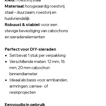
Materiaal:
hoogwaardig roestvrij
staal – duurzaam, roestvrij en
huidvriendelijk
Robuust & stabiel:
voor een
stevige bevestiging van cabochons
en sieradenelementen
Perfect voor DIY-sieraden
Set bevat 1 stuk per verpakking
Verschillende maten: 12 mm, 16
mm, 20 mm cabochon
binnendiameter
Ideaal als basis voor armbanden,
armringen, camee- of
resinprojecten
Eenvoudig in gebruik