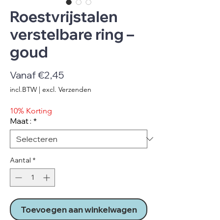
Roestvrijstalen
verstelbare ring –
goud
Verkoopprijs
Vanaf
€2,45
incl.BTW
|
excl. Verzenden
10% Korting
Maat :
*
Aantal
*
Toevoegen aan winkelwagen