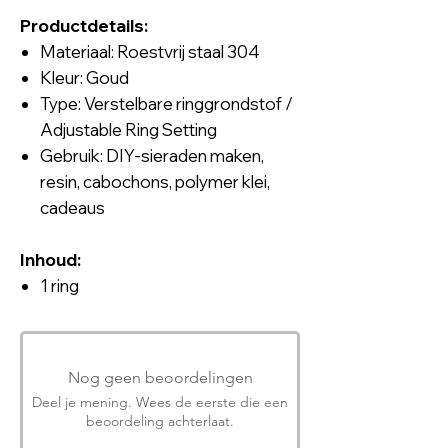
Productdetails:
Materiaal: Roestvrij staal 304
Kleur: Goud
Type: Verstelbare ringgrondstof /
Adjustable Ring Setting
Gebruik: DIY-sieraden maken,
resin, cabochons, polymer klei,
cadeaus
Inhoud:
1 ring
Nog geen beoordelingen
Deel je mening. Wees de eerste die een
beoordeling achterlaat.