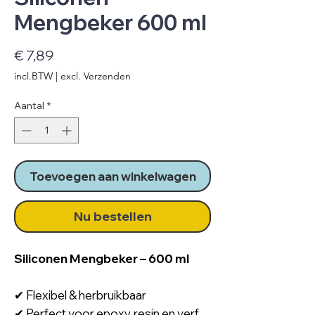
Mengbeker 600 ml
Prijs
€ 7,89
incl.BTW
|
excl. Verzenden
Aantal
*
Toevoegen aan winkelwagen
Nu bestellen
Siliconen Mengbeker – 600 ml
✔ Flexibel & herbruikbaar
✔ Perfect voor epoxy, resin en verf