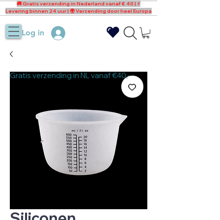
🚚 Gratis verzending in Nederland vanaf € 40 | ⚡
Levering binnen 24 uur | 🌍 Verzending door heel Europa
Log in
Gratis verzending in NL vanaf €40,-
Siliconen