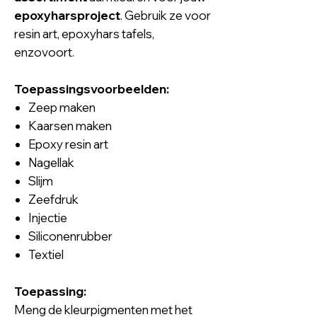
epoxyharsproject
. Gebruik ze voor
resin art, epoxyhars tafels,
enzovoort.
Toepassingsvoorbeelden:
Zeep maken
Kaarsen maken
Epoxy resin art
Nagellak
Slijm
Zeefdruk
Injectie
Siliconenrubber
Textiel
Toepassing:
Meng de kleurpigmenten met het