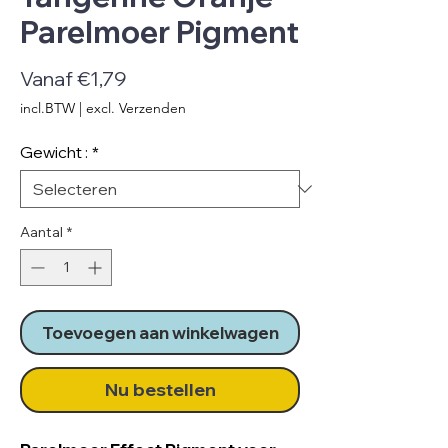
Parelmoer Pigment
Verkoopprijs
Vanaf
€1,79
incl.BTW
|
excl. Verzenden
Gewicht :
*
Aantal
*
Toevoegen aan winkelwagen
Nu bestellen