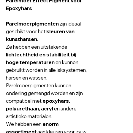
Parelmoer Effect Pigment voor
Epoxyhars
Parelmoerpigmenten
zijn ideaal
geschikt voor het
kleuren van
kunstharsen
.
Ze hebben een uitstekende
lichtechtheid en stabiliteit bij
hoge temperaturen
en kunnen
gebruikt worden in alle laksystemen,
harsen en wassen.
Parelmoerpigmenten kunnen
onderling gemengd worden en zijn
compatibel met
epoxyhars,
polyurethaan, acryl
en andere
artistieke materialen.
We hebben een
enorm
assortiment
aan kleuren voor jouw