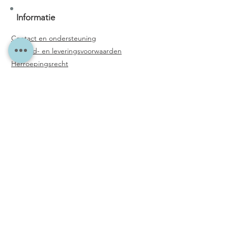
Informatie
Contact en ondersteuning
Verzend- en leveringsvoorwaarden
Herroepingsrecht
Privacyverklaring
Algemene voorwaarden
E-mail-Adres
*
Categorieën
Epoxyhars