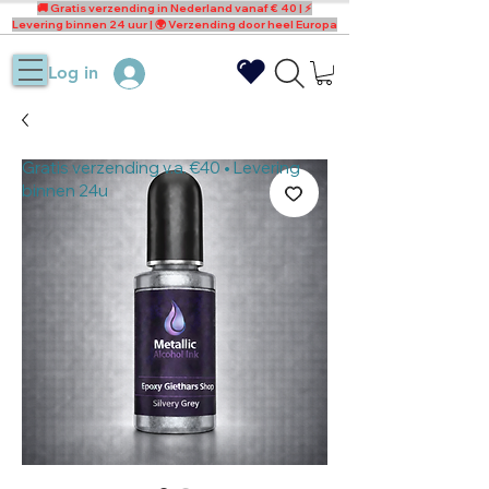
🚚 Gratis verzending in Nederland vanaf € 40 | ⚡
Levering binnen 24 uur | 🌍 Verzending door heel Europa
Log in
Gratis verzending v.a. €40 • Levering
binnen 24u