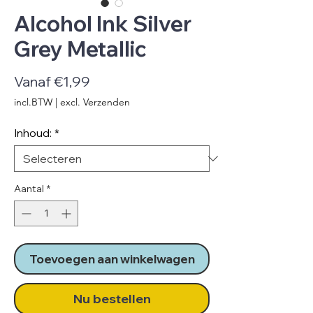
Alcohol Ink Silver
Grey Metallic
Verkoopprijs
Vanaf
€1,99
incl.BTW
|
excl. Verzenden
Inhoud:
*
Aantal
*
Toevoegen aan winkelwagen
Nu bestellen