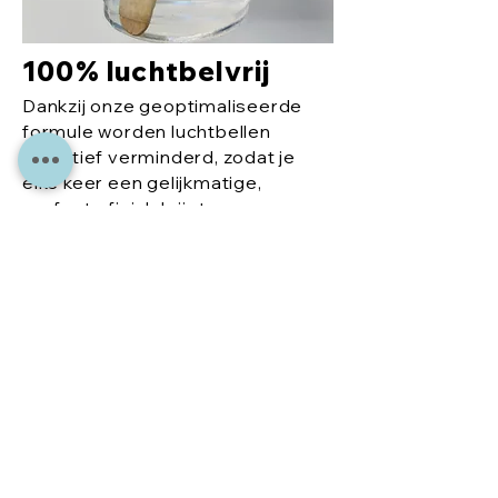
100% luchtbelvrij
Dankzij onze geoptimaliseerde
formule worden luchtbellen
effectief verminderd, zodat je
elke keer een gelijkmatige,
perfecte finish krijgt.
Meer
aanb
eveli
ngen
voor