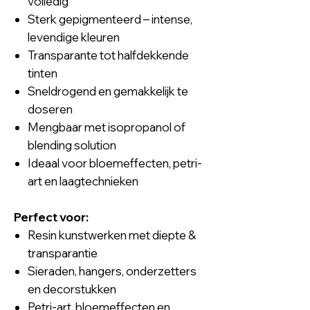
volledig
Sterk gepigmenteerd – intense,
levendige kleuren
Transparante tot halfdekkende
tinten
Sneldrogend en gemakkelijk te
doseren
Mengbaar met isopropanol of
blending solution
Ideaal voor bloemeffecten, petri-
art en laagtechnieken
Perfect voor:
Resin kunstwerken met diepte &
transparantie
Sieraden, hangers, onderzetters
en decorstukken
Petri-art, bloemeffecten en