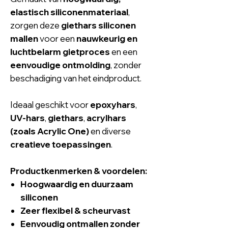
elastisch siliconenmateriaal
,
zorgen deze
giethars siliconen
mallen
voor een
nauwkeurig en
luchtbelarm gietproces
en een
eenvoudige ontmolding
, zonder
beschadiging van het eindproduct.
Ideaal geschikt voor
epoxyhars
,
UV-hars
,
giethars
,
acrylhars
(zoals Acrylic One)
en diverse
creatieve toepassingen
.
Productkenmerken & voordelen:
Hoogwaardig en duurzaam
siliconen
Zeer flexibel & scheurvast
Eenvoudig ontmallen zonder