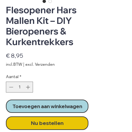
Flesopener Hars
Mallen Kit – DIY
Bieropeners &
Kurkentrekkers
Prijs
€ 8,95
incl.BTW
|
excl. Verzenden
Aantal
*
Toevoegen aan winkelwagen
Nu bestellen