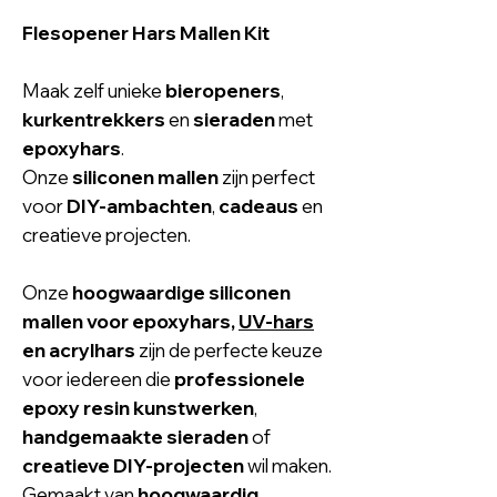
Flesopener Hars Mallen Kit
Maak zelf unieke
bieropeners
,
kurkentrekkers
en
sieraden
met
epoxyhars
.
Onze
siliconen mallen
zijn perfect
voor
DIY-ambachten
,
cadeaus
en
creatieve projecten.
Onze
hoogwaardige siliconen
mallen voor
epoxyhars
,
UV-hars
en acrylhars
zijn de perfecte keuze
voor iedereen die
professionele
epoxy resin kunstwerken
,
handgemaakte sieraden
of
creatieve DIY-projecten
wil maken.
Gemaakt van
hoogwaardig,