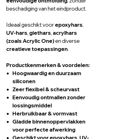
eenvoudige ontmolding
, zonder
beschadiging van het eindproduct.
Ideaal geschikt voor
epoxyhars
,
UV-hars
,
giethars
,
acrylhars
(zoals Acrylic One)
en diverse
creatieve toepassingen
.
Productkenmerken & voordelen:
Hoogwaardig en duurzaam
siliconen
Zeer flexibel & scheurvast
Eenvoudig ontmallen zonder
lossingsmiddel
Herbruikbaar & vormvast
Gladde binnenoppervlakken
voor perfecte afwerking
Geschikt voor
epoxyhars
,
UV-