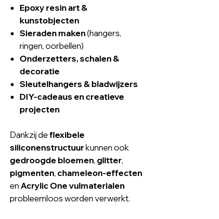
Epoxy resin art &
kunstobjecten
Sieraden maken
(hangers,
ringen, oorbellen)
Onderzetters, schalen &
decoratie
Sleutelhangers & bladwijzers
DIY-cadeaus en creatieve
projecten
Dankzij de
flexibele
siliconenstructuur
kunnen ook
gedroogde bloemen
,
glitter
,
pigmenten
,
chameleon-effecten
en
Acrylic One vulmaterialen
probleemloos worden verwerkt.