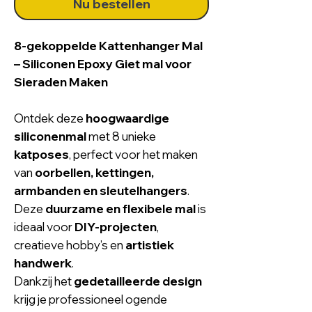
Nu bestellen
8-gekoppelde Kattenhanger Mal
– Siliconen Epoxy Giet mal voor
Sieraden Maken
Ontdek deze
hoogwaardige
siliconenmal
met 8 unieke
katposes
, perfect voor het maken
van
oorbellen, kettingen,
armbanden en sleutelhangers
.
Deze
duurzame en flexibele mal
is
ideaal voor
DIY-projecten
,
creatieve hobby’s en
artistiek
handwerk
.
Dankzij het
gedetailleerde design
krijg je professioneel ogende