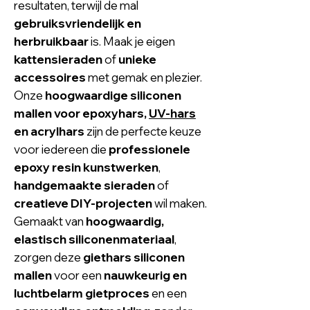
resultaten, terwijl de mal
gebruiksvriendelijk en
herbruikbaar
is. Maak je eigen
kattensieraden
of
unieke
accessoires
met gemak en plezier.
Onze
hoogwaardige siliconen
mallen voor
epoxyhars
,
UV-hars
en acrylhars
zijn de perfecte keuze
voor iedereen die
professionele
epoxy resin kunstwerken
,
handgemaakte sieraden
of
creatieve DIY-projecten
wil maken.
Gemaakt van
hoogwaardig,
elastisch siliconenmateriaal
,
zorgen deze
giethars siliconen
mallen
voor een
nauwkeurig en
luchtbelarm gietproces
en een